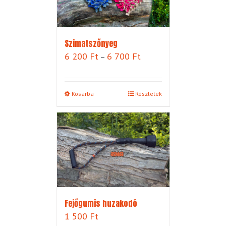
Szimatszőnyeg
Ártartomány:
6 200
Ft
6 700
Ft
–
6
200 Ft
-
Kosárba
Részletek
6
700 Ft
Fejőgumis huzakodó
1 500
Ft