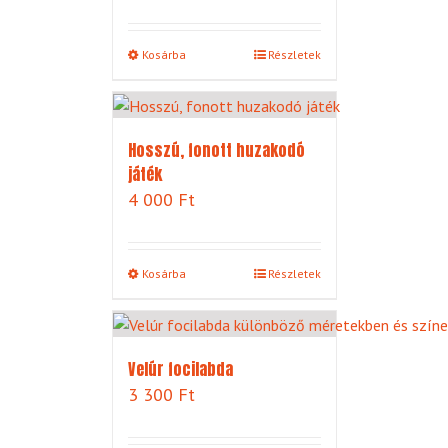
Kosárba
Részletek
Hosszú, fonott huzakodó
játék
4 000
Ft
Kosárba
Részletek
Velúr focilabda
3 300
Ft