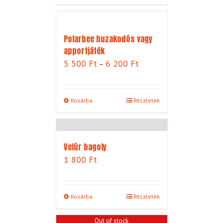
Polarbee huzakodós vagy
apportjáték
Ártartomány:
5 500
Ft
6 200
Ft
–
5
500 Ft
-
Kosárba
Részletek
6
200 Ft
Velúr bagoly
1 800
Ft
Kosárba
Részletek
Out of stock