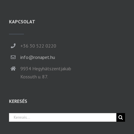
KAPCSOLAT
+36 30 522 0220
info@ronapet.hu
9934 Hegyhátszentjakab
Kossuth u. 87.
KERESÉS
Keresés...