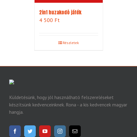
2in1 huzakodó játék
4 500
Ft
Részletek
Küldetésünk, hogy jól használható felszereléseket
készítsünk kedvenceinknek. Rona - a kis kedvencek magyar
hangja.