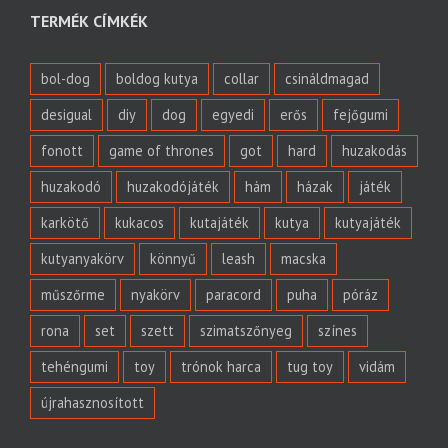
TERMÉK CÍMKÉK
bol-dog
boldog kutya
collar
csináldmagad
desigual
diy
dog
egyedi
erős
fejőgumi
fonott
game of thrones
got
hard
huzakodás
huzakodó
huzakodójáték
hám
házak
játék
karkötő
kukacos
kutajáték
kutya
kutyajáték
kutyanyakörv
könnyű
leash
macska
műszőrme
nyakörv
paracord
puha
póráz
rona
set
szett
szimatszőnyeg
színes
tehéngumi
toy
trónok harca
tug toy
vidám
újrahasznosított