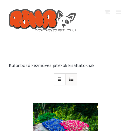
Kihagyás
Különböző kézműves játékok kisállatoknak.