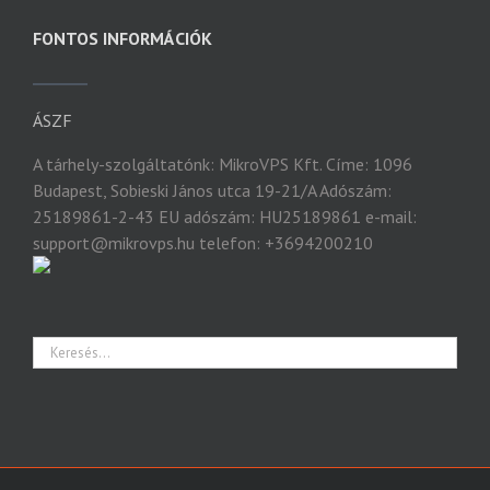
FONTOS INFORMÁCIÓK
ÁSZF
A tárhely-szolgáltatónk: MikroVPS Kft. Címe: 1096
Budapest, Sobieski János utca 19-21/A Adószám:
25189861-2-43 EU adószám: HU25189861 e-mail:
support@mikrovps.hu telefon: +3694200210