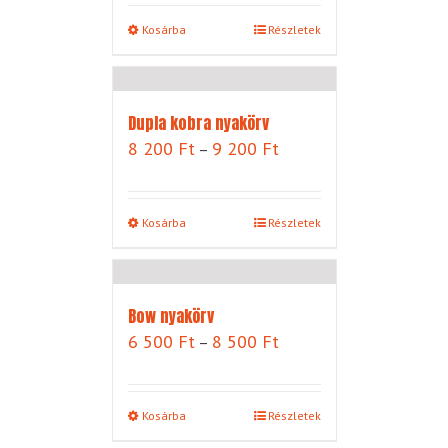
100 Ft
-
Kosárba
Részletek
7
100 Ft
Dupla kobra nyakörv
Ártartomány:
8 200
Ft
9 200
Ft
–
8
200 Ft
-
Kosárba
Részletek
9
200 Ft
Bow nyakörv
Ártartomány:
6 500
Ft
8 500
Ft
–
6
500 Ft
-
Kosárba
Részletek
8