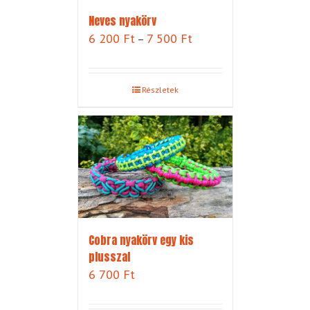
Neves nyakörv
Ártartomány:
6 200
Ft
7 500
Ft
–
6
200 Ft
-
Részletek
7
500 Ft
Cobra nyakörv egy kis
plusszal
6 700
Ft