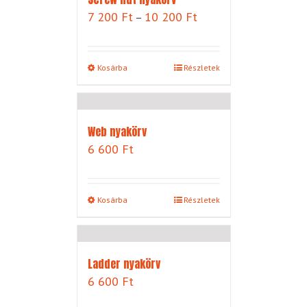
Ártartomány:
7 200
Ft
10 200
Ft
–
7
200 Ft
-
Kosárba
Részletek
10
200 Ft
Web nyakörv
6 600
Ft
Kosárba
Részletek
Ladder nyakörv
6 600
Ft