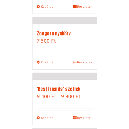
Kosárba
Részletek
Zongora nyakörv
7 500
Ft
Kosárba
Részletek
‘Best friends’ szettek
Ártartomány:
9 400
Ft
9 900
Ft
–
9
400 Ft
-
Kosárba
Részletek
9