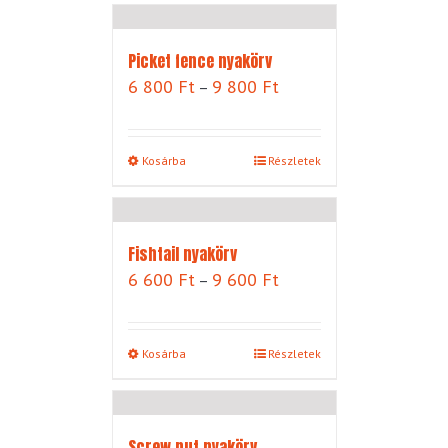
500 Ft
Picket fence nyakörv
Ártartomány:
6 800
Ft
9 800
Ft
–
6
800 Ft
-
Kosárba
Részletek
9
800 Ft
Fishtail nyakörv
Ártartomány:
6 600
Ft
9 600
Ft
–
6
600 Ft
-
Kosárba
Részletek
9
600 Ft
Screw nut nyakörv