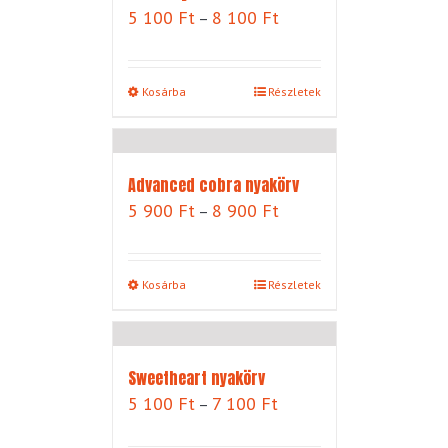
Ártartomány:
5 100
Ft
8 100
Ft
–
5
100 Ft
-
Kosárba
Részletek
8
100 Ft
Advanced cobra nyakörv
Ártartomány:
5 900
Ft
8 900
Ft
–
5
900 Ft
-
Kosárba
Részletek
8
900 Ft
Sweetheart nyakörv
Ártartomány:
5 100
Ft
7 100
Ft
–
5