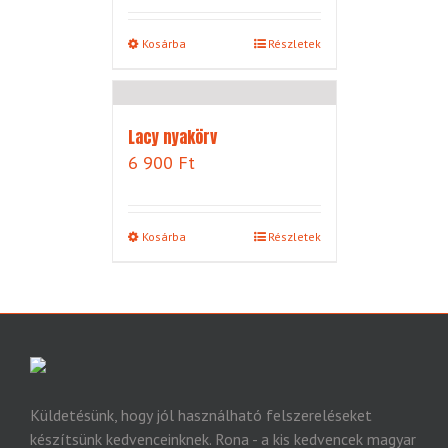
Kosárba
Részletek
Lacy nyakörv
6 900
Ft
Kosárba
Részletek
Küldetésünk, hogy jól használható felszereléseket
készítsünk kedvenceinknek. Rona - a kis kedvencek magyar