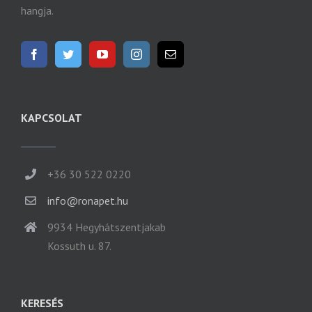
hangja.
KAPCSOLAT
+36 30 522 0220
info@ronapet.hu
9934 Hegyhátszentjakab
Kossuth u. 87.
KERESÉS