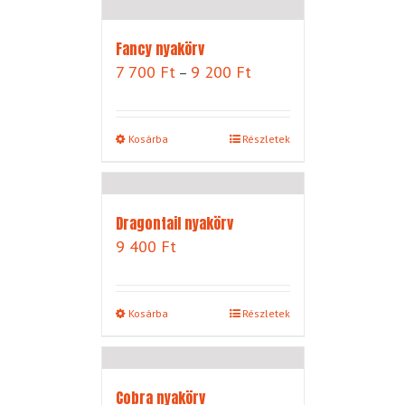
900 Ft
Fancy nyakörv
Ártartomány:
7 700
Ft
9 200
Ft
–
7
700 Ft
-
Kosárba
Részletek
9
200 Ft
Dragontail nyakörv
9 400
Ft
Kosárba
Részletek
Cobra nyakörv