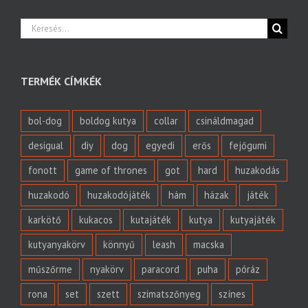
Keresés...
TERMÉK CÍMKÉK
bol-dog
boldog kutya
collar
csináldmagad
desigual
diy
dog
egyedi
erős
fejőgumi
fonott
game of thrones
got
hard
huzakodás
huzakodó
huzakodójáték
hám
házak
játék
karkötő
kukacos
kutajáték
kutya
kutyajáték
kutyanyakörv
könnyű
leash
macska
műszőrme
nyakörv
paracord
puha
póráz
rona
set
szett
szimatszőnyeg
színes