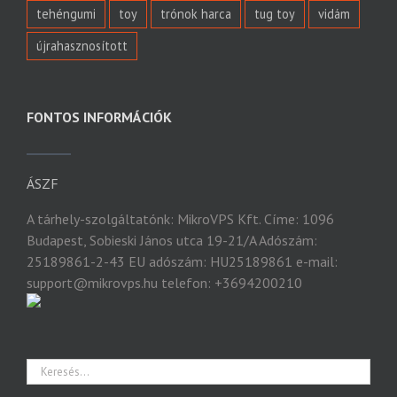
tehéngumi
toy
trónok harca
tug toy
vidám
újrahasznosított
FONTOS INFORMÁCIÓK
ÁSZF
A tárhely-szolgáltatónk: MikroVPS Kft. Címe: 1096
Budapest, Sobieski János utca 19-21/A Adószám:
25189861-2-43 EU adószám: HU25189861 e-mail:
support@mikrovps.hu telefon: +3694200210