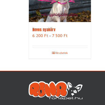
Neves nyakörv
Ártartomány:
6 200
Ft
7 500
Ft
–
6
200 Ft
-
Részletek
7
500 Ft