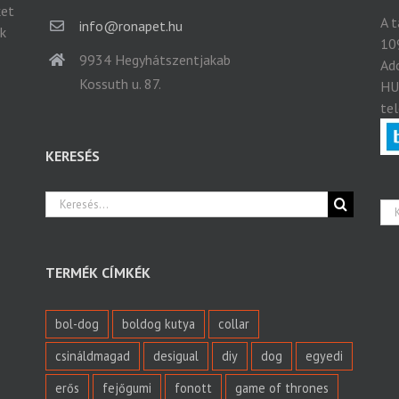
ket
A 
info@ronapet.hu
ek
10
9934 Hegyhátszentjakab
Ad
Kossuth u. 87.
HU
te
KERESÉS
Keresés...
TERMÉK CÍMKÉK
bol-dog
boldog kutya
collar
csináldmagad
desigual
diy
dog
egyedi
erős
fejőgumi
fonott
game of thrones