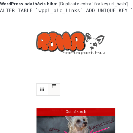
WordPress adatbázis hiba:
[Duplicate entry '' for key 'url_hash']
ALTER TABLE `wppl_blc_links` ADD UNIQUE KEY 
Kihagyás
Out of stock