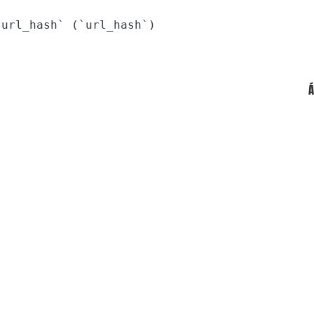
`url_hash` (`url_hash`)
Á