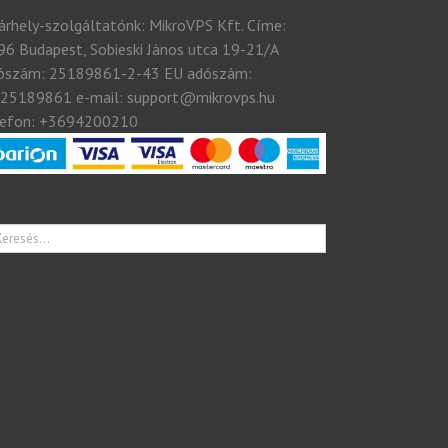
tárhely-szolgáltatónk: MikroVPS Kft. Címe:
96 Budapest, Sobieski János utca 19-21/A
ószám: 25189861-2-43 EU adószám:
25189861 e-mail: support@mikrovps.hu
lefon: +3694200210