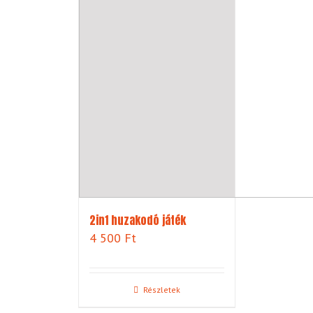
2in1 huzakodó játék
4 500
Ft
Részletek