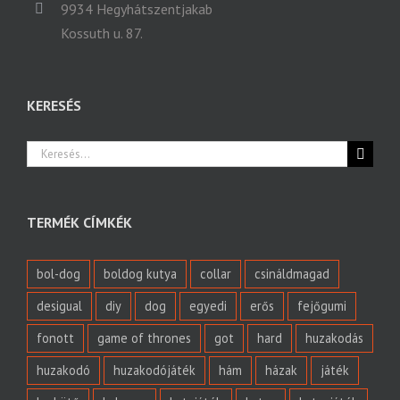
9934 Hegyhátszentjakab
Kossuth u. 87.
KERESÉS
Keresés...
TERMÉK CÍMKÉK
bol-dog
boldog kutya
collar
csináldmagad
desigual
diy
dog
egyedi
erős
fejőgumi
fonott
game of thrones
got
hard
huzakodás
huzakodó
huzakodójáték
hám
házak
játék