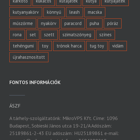
karkötő
kukacos
kutajáték
kutya
kutyajáték
kutyanyakörv
könnyű
leash
macska
műszőrme
nyakörv
paracord
puha
póráz
rona
set
szett
szimatszőnyeg
színes
tehéngumi
toy
trónok harca
tug toy
vidám
újrahasznosított
FONTOS INFORMÁCIÓK
ÁSZF
A tárhely-szolgáltatónk: MikroVPS Kft. Címe: 1096
Budapest, Sobieski János utca 19-21/A Adószám:
25189861-2-43 EU adószám: HU25189861 e-mail: