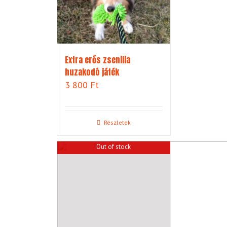
Extra erős zsenilia
huzakodó játék
3 800
Ft
Részletek
Out of stock