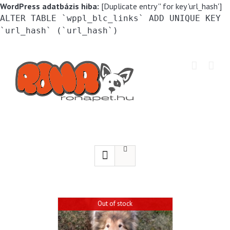
WordPress adatbázis hiba:
[Duplicate entry '' for key 'url_hash']
ALTER TABLE `wppl_blc_links` ADD UNIQUE KEY
`url_hash` (`url_hash`)
Kihagyás
Out of stock