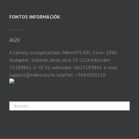
FONTOS INFORMÁCIÓK
ÁSZF
A tárhely-szolgáltatónk: MikroVPS Kft. Címe: 1096
Budapest, Sobieski János utca 19-21/A Adószám:
25189861-2-43 EU adószám: HU25189861 e-mail:
support@mikrovps.hu telefon: +3694200210