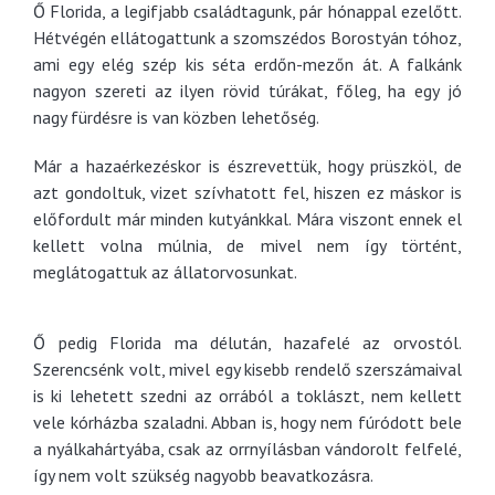
Ő Florida, a legifjabb családtagunk, pár hónappal ezelőtt.
Hétvégén ellátogattunk a szomszédos Borostyán tóhoz,
ami egy elég szép kis séta erdőn-mezőn át. A falkánk
nagyon szereti az ilyen rövid túrákat, főleg, ha egy jó
nagy fürdésre is van közben lehetőség.
Már a hazaérkezéskor is észrevettük, hogy prüszköl, de
azt gondoltuk, vizet szívhatott fel, hiszen ez máskor is
előfordult már minden kutyánkkal. Mára viszont ennek el
kellett volna múlnia, de mivel nem így történt,
meglátogattuk az állatorvosunkat.
Ő pedig Florida ma délután, hazafelé az orvostól.
Szerencsénk volt, mivel egy kisebb rendelő szerszámaival
is ki lehetett szedni az orrából a toklászt, nem kellett
vele kórházba szaladni. Abban is, hogy nem fúródott bele
a nyálkahártyába, csak az orrnyílásban vándorolt felfelé,
így nem volt szükség nagyobb beavatkozásra.