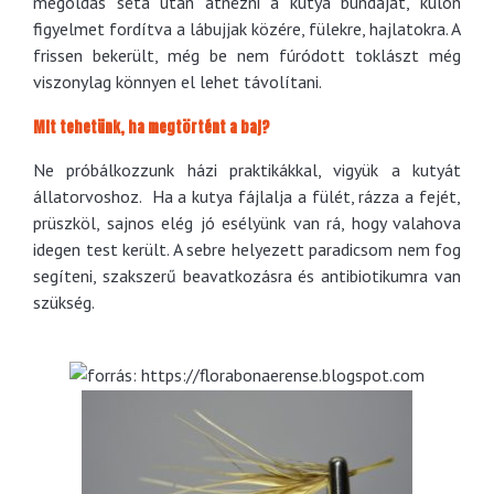
megoldás séta után átnézni a kutya bundáját, külön
figyelmet fordítva a lábujjak közére, fülekre, hajlatokra. A
frissen bekerült, még be nem fúródott toklászt még
viszonylag könnyen el lehet távolítani.
Mit tehetünk, ha megtörtént a baj?
Ne próbálkozzunk házi praktikákkal, vigyük a kutyát
állatorvoshoz. Ha a kutya fájlalja a fülét, rázza a fejét,
prüszköl, sajnos elég jó esélyünk van rá, hogy valahova
idegen test került. A sebre helyezett paradicsom nem fog
segíteni, szakszerű beavatkozásra és antibiotikumra van
szükség.