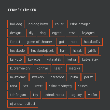
TERMÉK CÍMKÉK
bol-dog
boldog kutya
collar
csináldmagad
desigual
diy
dog
egyedi
erős
fejőgumi
fonott
game of thrones
got
hard
huzakodás
huzakodó
huzakodójáték
hám
házak
játék
karkötő
kukacos
kutajáték
kutya
kutyajáték
kutyanyakörv
könnyű
leash
macska
műszőrme
nyakörv
paracord
puha
póráz
rona
set
szett
szimatszőnyeg
színes
tehéngumi
toy
trónok harca
tug toy
vidám
újrahasznosított