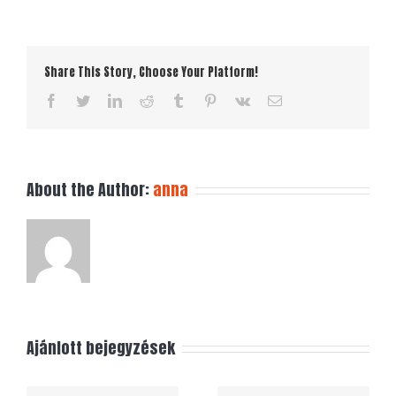
Share This Story, Choose Your Platform!
facebook
twitter
linkedin
reddit
tumblr
pinterest
vk
Email:
About the Author:
anna
Ajánlott bejegyzések