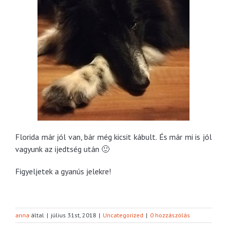
Florida már jól van, bár még kicsit kábult. És már mi is jól
vagyunk az ijedtség után 🙂
Figyeljetek a gyanús jelekre!
anna
által
|
július 31st, 2018
|
Uncategorized
|
0 hozzászólás