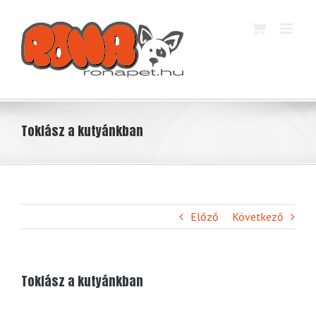
Kihagyás
Toklász a kutyánkban
Előző
Következő
Toklász a kutyánkban