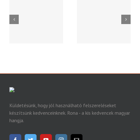
Szavazás. Milyen új
Újrahasznosítás
terméket gyártsunk a
kedvenceidnek?
Küldetésünk, hogy jól használható felszereléseket
készítsünk kedvenceinknek. Rona - a kis kedvencek magyar
hangja.