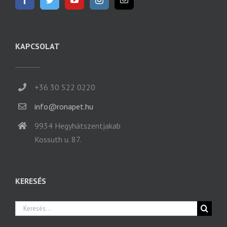
KAPCSOLAT
+36 30 522 0220
info@ronapet.hu
9934 Hegyhátszentjakab
Kossuth u. 87.
KERESÉS
Keresés...