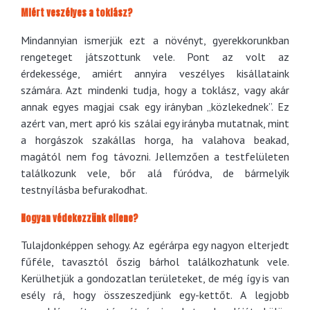
Miért veszélyes a toklász?
Mindannyian ismerjük ezt a növényt, gyerekkorunkban
rengeteget játszottunk vele.
Pont az volt az
érdekessége, amiért annyira veszélyes kisállataink
számára. Azt mindenki tudja, hogy a toklász, vagy akár
annak egyes magjai csak egy irányban „közlekednek”. Ez
azért van, mert apró kis szálai egy irányba mutatnak, mint
a horgászok szakállas horga, ha valahova beakad,
magától nem fog távozni. Jellemzően a testfelületen
találkozunk vele, bőr alá fúródva, de bármelyik
testnyílásba befurakodhat.
Hogyan védekezzünk ellene?
Tulajdonképpen sehogy. Az egérárpa egy nagyon elterjedt
fűféle, tavasztól őszig bárhol találkozhatunk vele.
Kerülhetjük a gondozatlan területeket, de még így is van
esély rá, hogy összeszedjünk egy-kettőt. A legjobb