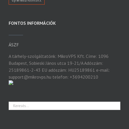
FONTOS INFORMÁCIÓK
ÁSZF
A tárhely-szolgáltatónk: MikroVPS Kft. Címe: 1096
Budapest, Sobieski János utca 19-21/A Adószám:
25189861-2-43 EU adószám: HU25189861 e-mail:
support@mikrovps.hu telefon: +3694200210