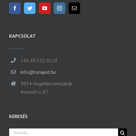
KAPCSOLAT
+36 30 522 0220
info@ronapet.hu
9934 Hegyhátszentjakab
Kossuth u. 87.
KERESÉS
Keresés...