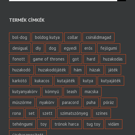
TERMÉK CÍMKÉK
bol-dog
boldog kutya
collar
csináldmagad
desigual
diy
dog
egyedi
erős
fejőgumi
fonott
game of thrones
got
hard
huzakodás
huzakodó
huzakodójáték
hám
házak
játék
karkötő
kukacos
kutajáték
kutya
kutyajáték
kutyanyakörv
könnyű
leash
macska
műszőrme
nyakörv
paracord
puha
póráz
rona
set
szett
szimatszőnyeg
színes
tehéngumi
toy
trónok harca
tug toy
vidám
újrahasznosított