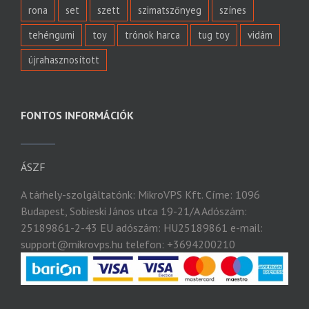
rona
set
szett
szimatszőnyeg
színes
tehéngumi
toy
trónok harca
tug toy
vidám
újrahasznosított
FONTOS INFORMÁCIÓK
ÁSZF
A tárhely-szolgáltatónk: MikroVPS Kft. Címe: 1096
Budapest, Sobieski János utca 19-21/A Adószám:
25189861-2-43 EU adószám: HU25189861 e-mail:
support@mikrovps.hu telefon: +3694200210