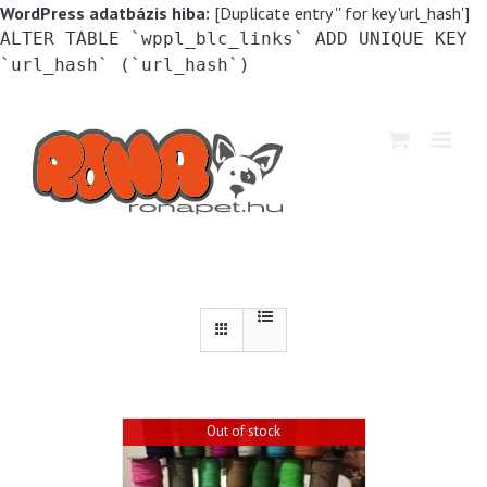
WordPress adatbázis hiba:
[Duplicate entry '' for key 'url_hash']
ALTER TABLE `wppl_blc_links` ADD UNIQUE KEY
`url_hash` (`url_hash`)
Kihagyás
Out of stock