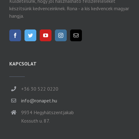
Küldetésünk, hogy jól használható felszereléseket
készítsünk kedvenceinknek. Rona - a kis kedvencek magyar
hangja.
KAPCSOLAT
+36 30 522 0220
info@ronapet.hu
9934 Hegyhátszentjakab
Kossuth u. 87.