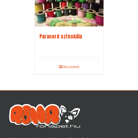
Paracord színskála
Részletek