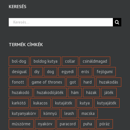
KERESÉS
Keresés...
TERMÉK CÍMKÉK
bol-dog
boldog kutya
collar
csináldmagad
desigual
diy
dog
egyedi
erős
fejőgumi
fonott
game of thrones
got
hard
huzakodás
huzakodó
huzakodójáték
hám
házak
játék
karkötő
kukacos
kutajáték
kutya
kutyajáték
kutyanyakörv
könnyű
leash
macska
műszőrme
nyakörv
paracord
puha
póráz