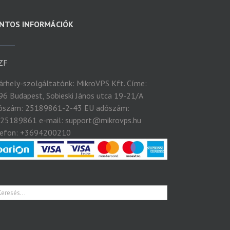
NTOS INFORMÁCIÓK
ZF
tárhely-szolgáltatónk: MikroVPS Kft. Címe:
96 Budapest, Sobieski János utca 19-21/A
ószám: 25189861-2-43 EU adószám:
25189861 e-mail: support@mikrovps.hu
lefon: +3694200210