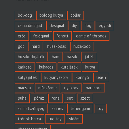
bol-dog
boldog kutya
collar
csináldmagad
desigual
diy
dog
egyedi
erős
fejőgumi
fonott
game of thrones
got
hard
huzakodás
huzakodó
huzakodójáték
hám
házak
játék
karkötő
kukacos
kutajáték
kutya
kutyajáték
kutyanyakörv
könnyű
leash
macska
műszőrme
nyakörv
paracord
puha
póráz
rona
set
szett
szimatszőnyeg
színes
tehéngumi
toy
trónok harca
tug toy
vidám