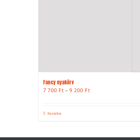
Fancy nyakörv
Ártartomány:
7 700
Ft
9 200
Ft
–
7
700 Ft
-
Kosárba
9
200 Ft