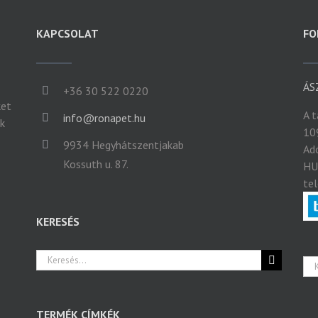
KAPCSOLAT
FO
ÁS
+36 30 522 0220
ket
A 
info@ronapet.hu
ek
10
9934 Hegyhátszentjakab
Ad
Kossuth u. 87.
HU
te
KERESÉS
Keresés...
TERMÉK CÍMKÉK