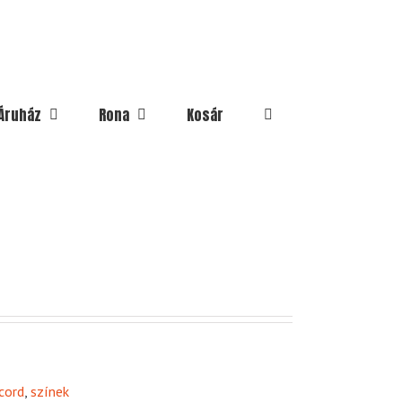
Áruház
Rona
Kosár
cord
,
színek