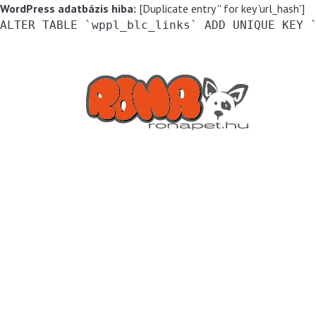
WordPress adatbázis hiba:
[Duplicate entry '' for key 'url_hash']
ALTER TABLE `wppl_blc_links` ADD UNIQUE KEY 
Kihagyás