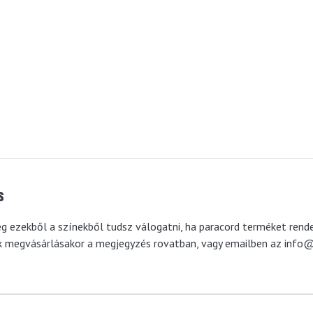
s
eg ezekből a színekből tudsz válogatni, ha paracord terméket rend
 megvásárlásakor a megjegyzés rovatban, vagy emailben az info@r