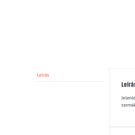
Leírás
Leírá
Jelenl
termék