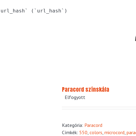
`url_hash` (`url_hash`)
Paracord színskála
Elfogyott
Kategória:
Paracord
Címkék:
550
,
colors
,
microcord
,
para