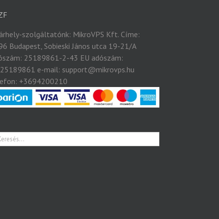
ZF
tárhely-szolgáltatónk: MikroVPS Kft. Címe:
96 Budapest, Sobieski János utca 19-21/A
ószám: 25189861-2-43 EU adószám:
25189861 e-mail: support@mikrovps.hu
lefon: +3694200210