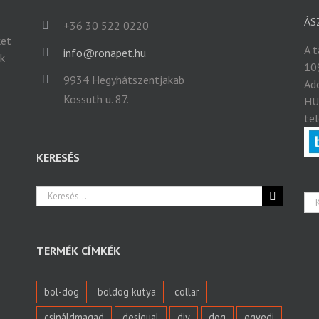
ÁS
+36 30 522 0220
ket
A 
info@ronapet.hu
ek
10
9934 Hegyhátszentjakab
Ad
Kossuth u. 87.
HU
te
KERESÉS
Keresés...
TERMÉK CÍMKÉK
bol-dog
boldog kutya
collar
csináldmagad
desigual
diy
dog
egyedi