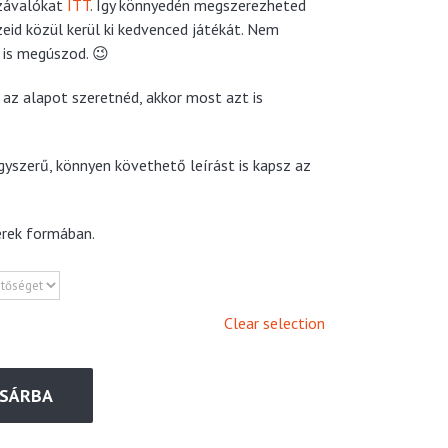
závalókat
ITT
. Így könnyedén megszerezheted
eid közül kerül ki kedvenced játékát. Nem
 is megúszod. 😉
az alapot szeretnéd, akkor most azt is
yszerű, könnyen követhető leírást is kapsz az
erek formában.
Clear selection
SÁRBA