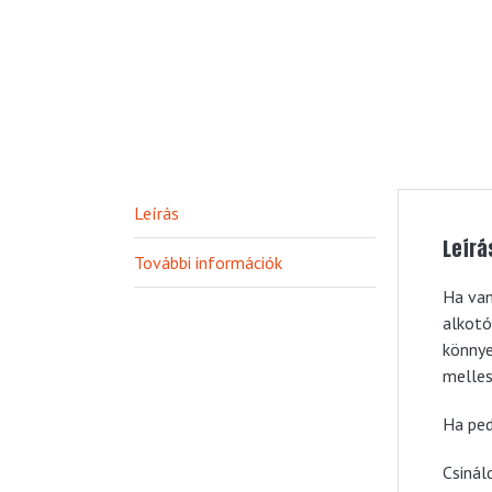
Leírás
Leírá
További információk
Ha van
alkotó
könnye
melles
Ha ped
Csinál