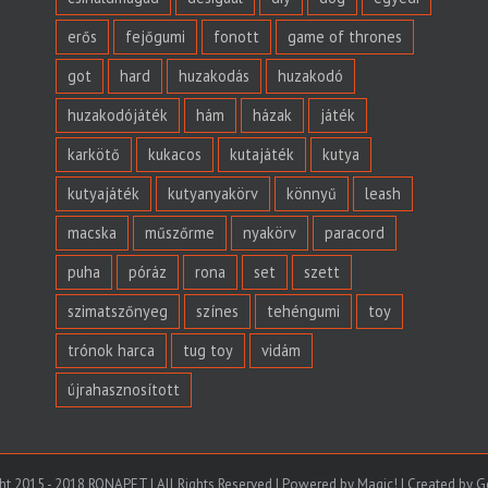
erős
fejőgumi
fonott
game of thrones
got
hard
huzakodás
huzakodó
huzakodójáték
hám
házak
játék
karkötő
kukacos
kutajáték
kutya
kutyajáték
kutyanyakörv
könnyű
leash
macska
műszőrme
nyakörv
paracord
puha
póráz
rona
set
szett
szimatszőnyeg
színes
tehéngumi
toy
trónok harca
tug toy
vidám
újrahasznosított
ht 2015 - 2018 RONAPET | All Rights Reserved | Powered by
Magic!
|
Created by G