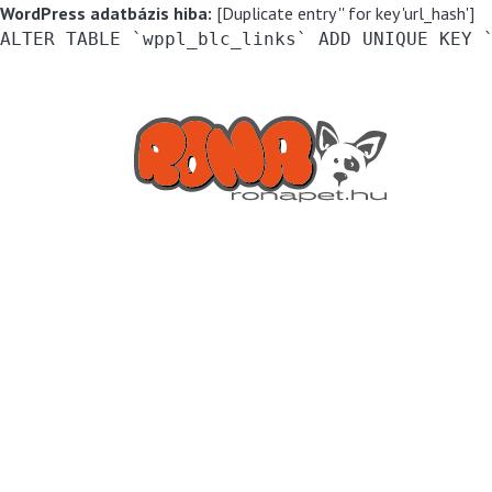
WordPress adatbázis hiba:
[Duplicate entry '' for key 'url_hash']
ALTER TABLE `wppl_blc_links` ADD UNIQUE KEY 
Kihagyás