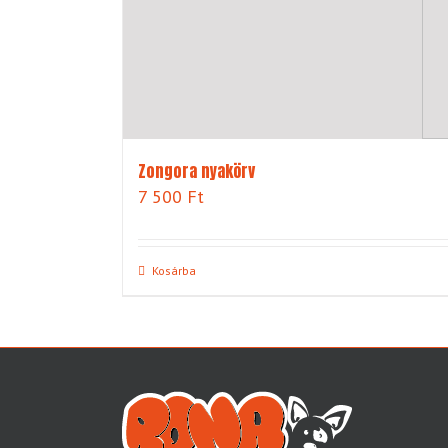
Zongora nyakörv
7 500
Ft
Kosárba