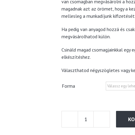
van csomagban megvásárolni a hoz
magadnak azt az örömet, hogy a kez
mellesleg a munkadíjunk kifizetését
Ha pedig van anyagod hozzá és csak 
megvásárolhatod külön.
Csináld magad csomagjainkkal egy eg
elkészítéshez.
Választhatod négyszögletes vagy k
Forma
KO
Szimatszőnyeg
alap