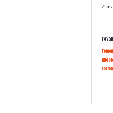
Válasz
Továb
Töme
Méret
Forma