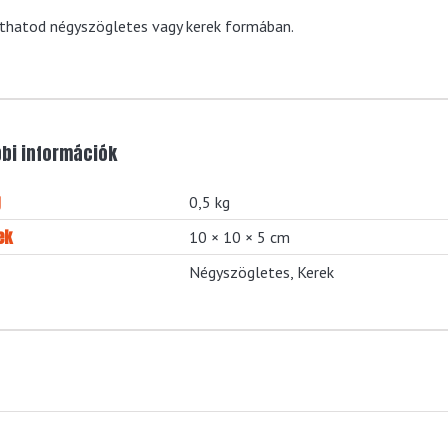
thatod négyszögletes vagy kerek formában.
bi információk
g
0,5 kg
ek
10 × 10 × 5 cm
Négyszögletes, Kerek