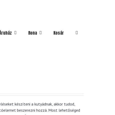
Áruház
Rona
Kosár
léseket készíteni a kutyádnak, akkor tudod,
tóelemet beszerezni hozzá. Most lehetőséged