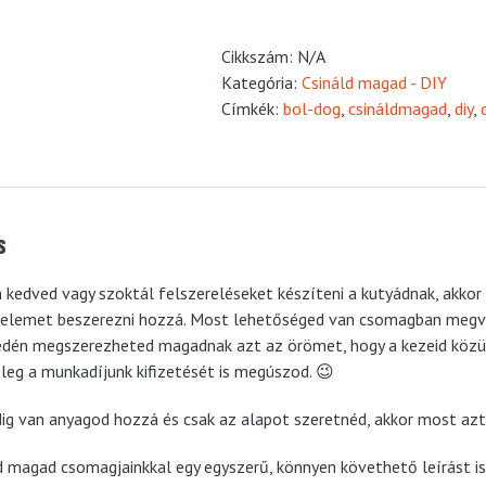
mennyiség
Cikkszám:
N/A
Kategória:
Csináld magad - DIY
Címkék:
bol-dog
,
csináldmagad
,
diy
,
s
 kedved vagy szoktál felszereléseket készíteni a kutyádnak, akko
elemet beszerezni hozzá. Most lehetőséged van csomagban megv
dén megszerezheted magadnak azt az örömet, hogy a kezeid közül 
leg a munkadíjunk kifizetését is megúszod. 😉
ig van anyagod hozzá és csak az alapot szeretnéd, akkor most azt
d magad csomagjainkkal egy egyszerű, könnyen követhető leírást is