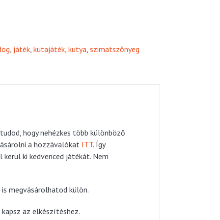
dog
,
játék
,
kutajáték
,
kutya
,
szimatszőnyeg
r tudod, hogy nehézkes több különböző
ásárolni a hozzávalókat
ITT
. Így
kerül ki kedvenced játékát. Nem
 is megvásárolhatod külön.
 kapsz az elkészítéshez.