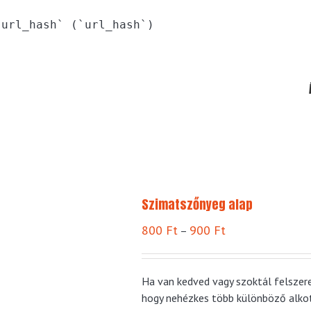
`url_hash` (`url_hash`)
Szimatszőnyeg alap
Ártartomány:
800
Ft
900
Ft
–
800 Ft
-
900 Ft
Ha van kedved vagy szoktál felszere
hogy nehézkes több különböző alko