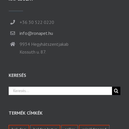
+36 30 522 0220
info@ronapet.hu
9934 Hegyhátszentjakab
Kossuth u. 87.
KERESÉS
Keresés...
TERMÉK CÍMKÉK