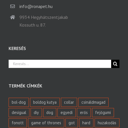
info@ronapet.hu
9934 Hegyhátszentjakab
Kossuth u. 87.
KERESÉS
Keresés...
TERMÉK CÍMKÉK
bol-dog
boldog kutya
collar
csináldmagad
desigual
diy
dog
egyedi
erős
fejőgumi
fonott
game of thrones
got
hard
huzakodás