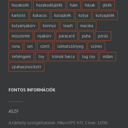
huzakodó
huzakodójáték
hám
házak
játék
karkötő
kukacos
kutajáték
kutya
kutyajáték
kutyanyakörv
könnyű
leash
macska
műszőrme
nyakörv
paracord
puha
póráz
rona
set
szett
szimatszőnyeg
színes
tehéngumi
toy
trónok harca
tug toy
vidám
újrahasznosított
FONTOS INFORMÁCIÓK
ÁSZF
A tárhely-szolgáltatónk: MikroVPS Kft. Címe: 1096