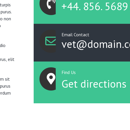
+44. 856. 5689
turpis
 purus.
eo non
o
Email Contact
vet@domain.
dio
us, elit
Find Us
m sit
Get directions
 purus
terdum