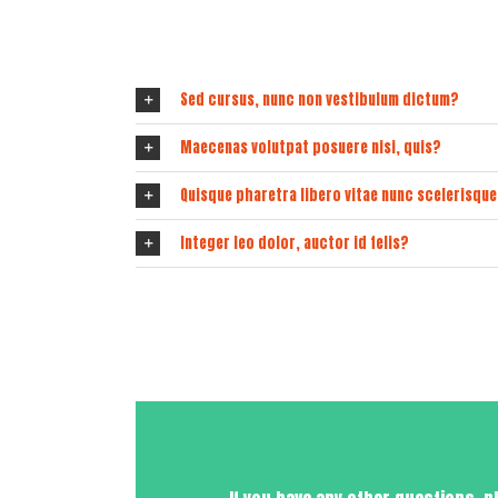
feug
Sed cursus, nunc non vestibulum dictum?
Maecenas volutpat posuere nisi, quis?
Quisque pharetra libero vitae nunc scelerisqu
Integer leo dolor, auctor id felis?