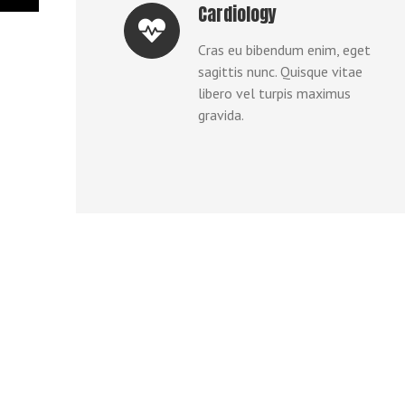
Cardiology
Cras eu bibendum enim, eget
sagittis nunc. Quisque vitae
libero vel turpis maximus
gravida.
quently Asked Questions
n dolor tempor elementum quis ac urna. Nam
get finibus dignissim, turpis ipsum. Mauris at