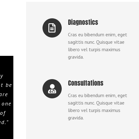
Diagnostics
Cras eu bibendum enim, eget
sagittis nunc. Quisque vitae
libero vel turpis maximus
gravida.
ry
Consultations
ot be
are
Cras eu bibendum enim, eget
sagittis nunc. Quisque vitae
l one
libero vel turpis maximus
of
gravida.
d.”