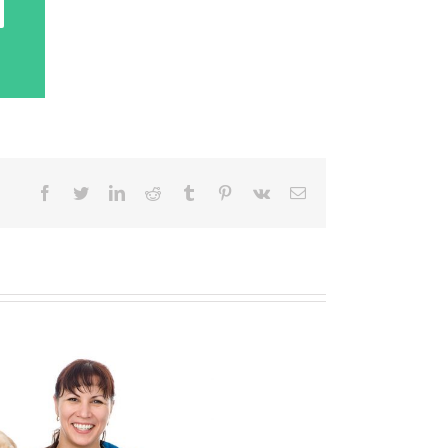
facebook
twitter
linkedin
reddit
tumblr
pinterest
vk
Email: