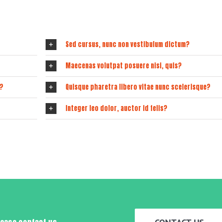
iat mauris. Nam a dolor eros.
Sed cursus, nunc non vestibulum dictum?
Maecenas volutpat posuere nisi, quis?
e?
Quisque pharetra libero vitae nunc scelerisque?
Integer leo dolor, auctor id felis?