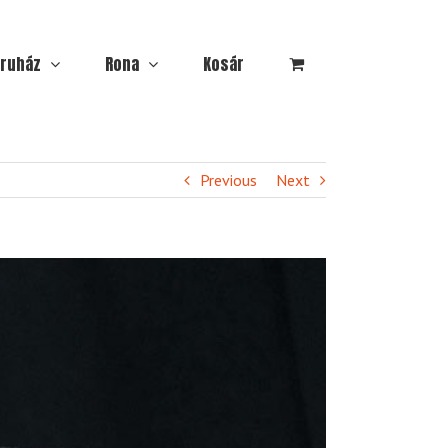
ruház
Rona
Kosár
Previous
Next