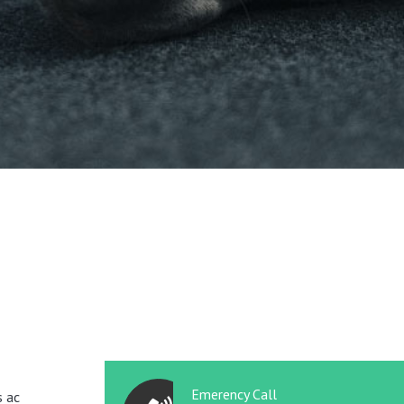
Emerency Call
s ac