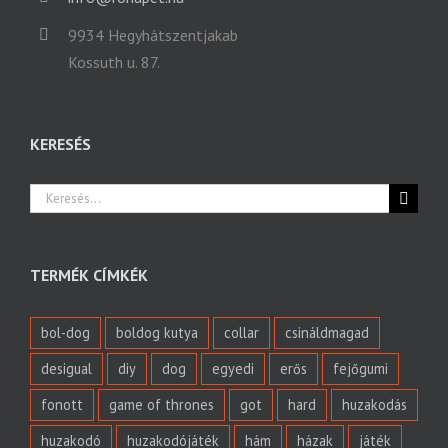
9934 Hegyhátszentjakab
Kossuth u. 87.
KERESÉS
Keresés...
TERMÉK CÍMKÉK
bol-dog
boldog kutya
collar
csináldmagad
desigual
diy
dog
egyedi
erős
fejőgumi
fonott
game of thrones
got
hard
huzakodás
huzakodó
huzakodójáték
hám
házak
játék