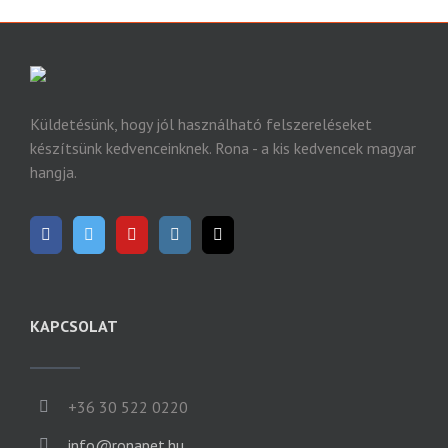
Küldetésünk, hogy jól használható felszereléseket
készítsünk kedvenceinknek. Rona - a kis kedvencek magyar
hangja.
KAPCSOLAT
+36 30 522 0220
info@ronapet.hu