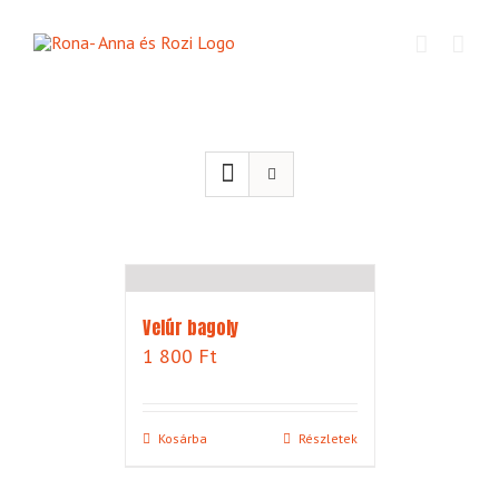
Kihagyás
Velúr bagoly
1 800
Ft
Kosárba
Részletek