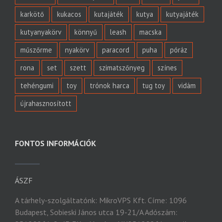
karkötő
kukacos
kutajáték
kutya
kutyajáték
kutyanyakörv
könnyű
leash
macska
műszőrme
nyakörv
paracord
puha
póráz
rona
set
szett
szimatszőnyeg
színes
tehéngumi
toy
trónok harca
tug toy
vidám
újrahasznosított
FONTOS INFORMÁCIÓK
ÁSZF
A tárhely-szolgáltatónk: MikroVPS Kft. Címe: 1096
Budapest, Sobieski János utca 19-21/A Adószám: