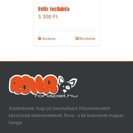
Velúr focilabda
3 300
Ft
Kosárba
Részletek
Küldetésünk, hogy jól használható felszereléseket
készítsünk kedvenceinknek. Rona - a kis kedvencek magyar
hangja.