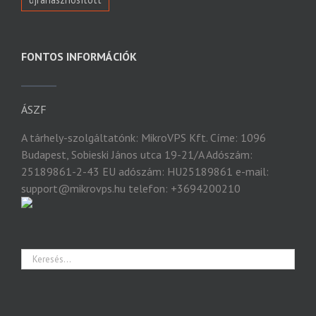
FONTOS INFORMÁCIÓK
ÁSZF
A tárhely-szolgáltatónk: MikroVPS Kft. Címe: 1096
Budapest, Sobieski János utca 19-21/A Adószám:
25189861-2-43 EU adószám: HU25189861 e-mail:
support@mikrovps.hu telefon: +3694200210