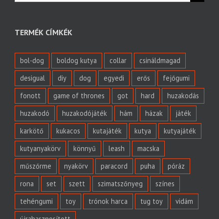
TERMÉK CÍMKÉK
bol-dog
boldog kutya
collar
csináldmagad
desigual
diy
dog
egyedi
erős
fejőgumi
fonott
game of thrones
got
hard
huzakodás
huzakodó
huzakodójáték
hám
házak
játék
karkötő
kukacos
kutajáték
kutya
kutyajáték
kutyanyakörv
könnyű
leash
macska
műszőrme
nyakörv
paracord
puha
póráz
rona
set
szett
szimatszőnyeg
színes
tehéngumi
toy
trónok harca
tug toy
vidám
újrahasznosított