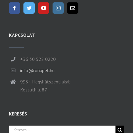
KAPCSOLAT
+36 30 522 0220
info@ronapet.hu
9934 Hegyhátszentjakab
Kossuth u. 87.
KERESÉS
Keresés...