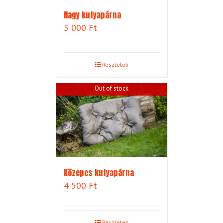
Nagy kutyapárna
5 000
Ft
Részletek
Out of stock
Közepes kutyapárna
4 500
Ft
Részletek