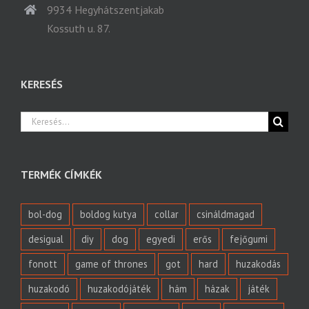
9934 Hegyhátszentjakab
Kossuth u. 87.
KERESÉS
Keresés...
TERMÉK CÍMKÉK
bol-dog
boldog kutya
collar
csináldmagad
desigual
diy
dog
egyedi
erős
fejőgumi
fonott
game of thrones
got
hard
huzakodás
huzakodó
huzakodójáték
hám
házak
játék