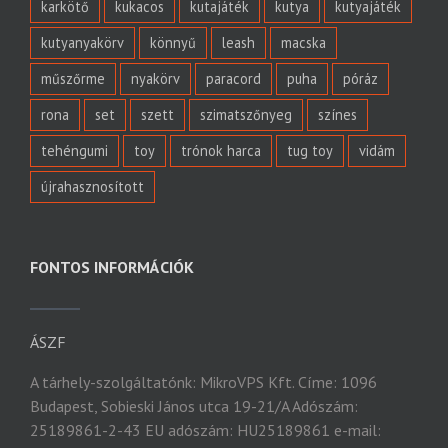
karkötő
kukacos
kutajáték
kutya
kutyajáték
kutyanyakörv
könnyű
leash
macska
műszőrme
nyakörv
paracord
puha
póráz
rona
set
szett
szimatszőnyeg
színes
tehéngumi
toy
trónok harca
tug toy
vidám
újrahasznosított
FONTOS INFORMÁCIÓK
ÁSZF
A tárhely-szolgáltatónk: MikroVPS Kft. Címe: 1096
Budapest, Sobieski János utca 19-21/A Adószám:
25189861-2-43 EU adószám: HU25189861 e-mail: