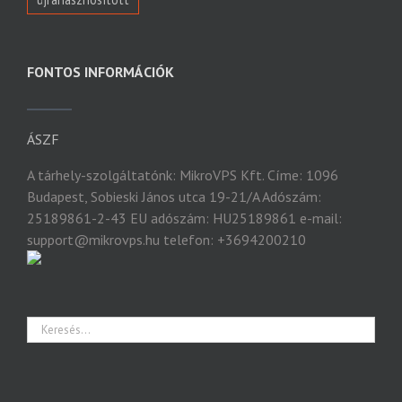
FONTOS INFORMÁCIÓK
ÁSZF
A tárhely-szolgáltatónk: MikroVPS Kft. Címe: 1096
Budapest, Sobieski János utca 19-21/A Adószám:
25189861-2-43 EU adószám: HU25189861 e-mail:
support@mikrovps.hu telefon: +3694200210