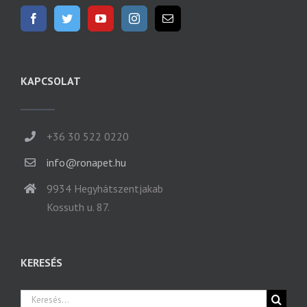
KAPCSOLAT
+36 30 522 0220
info@ronapet.hu
9934 Hegyhátszentjakab
Kossuth u. 87.
KERESÉS
Keresés...