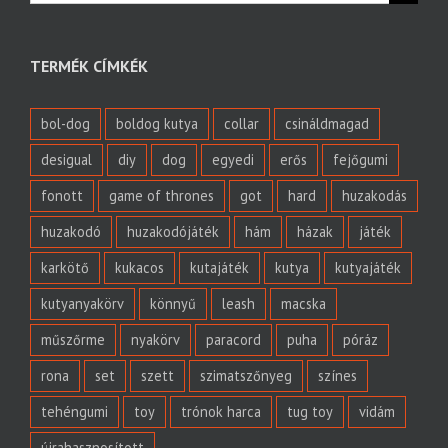
TERMÉK CÍMKÉK
bol-dog
boldog kutya
collar
csináldmagad
desigual
diy
dog
egyedi
erős
fejőgumi
fonott
game of thrones
got
hard
huzakodás
huzakodó
huzakodójáték
hám
házak
játék
karkötő
kukacos
kutajáték
kutya
kutyajáték
kutyanyakörv
könnyű
leash
macska
műszőrme
nyakörv
paracord
puha
póráz
rona
set
szett
szimatszőnyeg
színes
tehéngumi
toy
trónok harca
tug toy
vidám
újrahasznosított