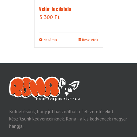
Velúr focilabda
3 300
Ft
Kosárba
Részletek
Küldetésünk, hogy jól használható felszereléseket
készítsünk kedvenceinknek. Rona - a kis kedvencek magyar
hangja.